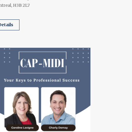
treal, H3B 2L7
details