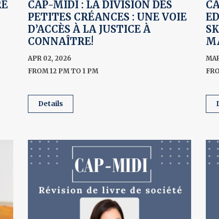
RE
CAP-MIDI : LA DIVISION DES
CA
PETITES CRÉANCES : UNE VOIE
E
D’ACCÈS À LA JUSTICE À
SK
CONNAÎTRE!
M
APR 02, 2026
MAR
FROM 12 PM TO 1 PM
FRO
details