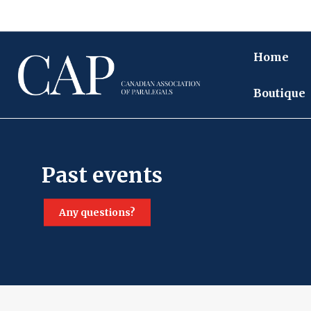
Home
Boutique
past events
any questions?