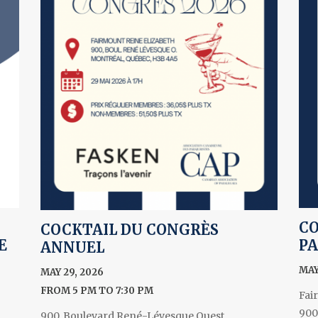
CO
COCKTAIL DU CONGRÈS
E
PA
ANNUEL
MAY
MAY 29, 2026
FROM 5 PM TO 7:30 PM
Fai
900
900, Boulevard René-Lévesque Ouest