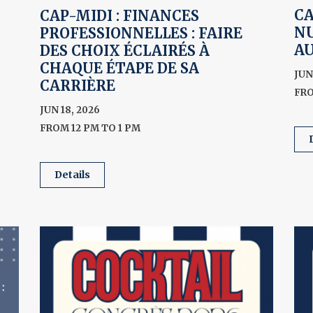
CA
CAP-MIDI : FINANCES
NU
PROFESSIONNELLES : FAIRE
A
DES CHOIX ÉCLAIRÉS À
CHAQUE ÉTAPE DE SA
JUN
CARRIÈRE
FRO
JUN 18, 2026
FROM 12 PM TO 1 PM
details