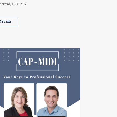
treal, H3B 2L7
détails