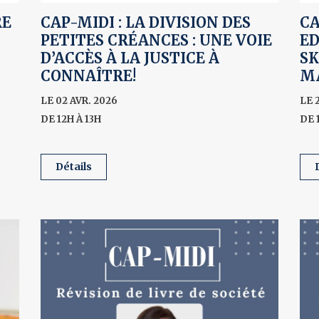
RE
CAP-MIDI : LA DIVISION DES
CA
PETITES CRÉANCES : UNE VOIE
E
D’ACCÈS À LA JUSTICE À
SK
CONNAÎTRE!
M
LE 02 AVR. 2026
LE 
DE 12H À 13H
DE 
détails