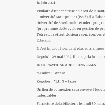
10 juin 2021.
Titulaire d’une maîtrise en droit de la sa
l’Université Montpellier I (1996), il a éla
Université de Sherbrooke et microprogram
(programme de 2e cycle en gestion de proj
Tétreault a offert plusieurs conférences et
Éducaloi.
Il s’est impliqué pendant plusieurs années
Depuis le 29 mai 2024, il occupe la fonctio
INFORMATION
S ADDITIONNELLES
Membre : Gratuit
Régulier : 41,15 $ + taxes
Un lien de connexion sera envoyé à tous les
indésirables.
Fermeture de la billetterie le lundi 30 mars,